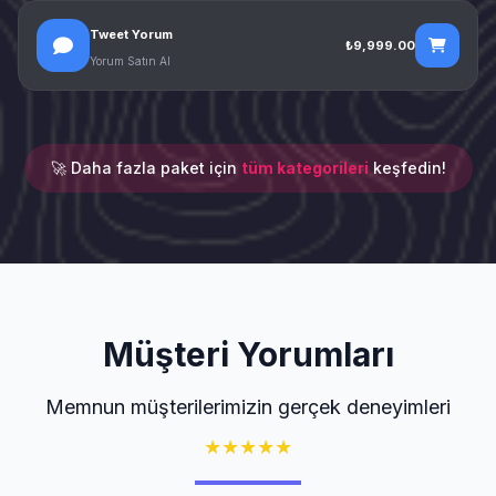
Tweet Yorum
₺9,999.00
Yorum Satın Al
🚀 Daha fazla paket için
tüm kategorileri
keşfedin!
Müşteri Yorumları
Memnun müşterilerimizin gerçek deneyimleri
★
★
★
★
★