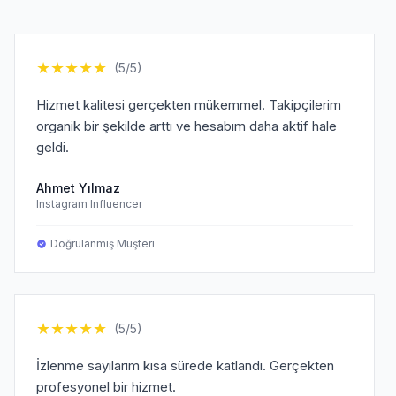
★
★
★
★
★
(5/5)
Hizmet kalitesi gerçekten mükemmel. Takipçilerim
organik bir şekilde arttı ve hesabım daha aktif hale
geldi.
Ahmet Yılmaz
Instagram Influencer
Doğrulanmış Müşteri
★
★
★
★
★
(5/5)
İzlenme sayılarım kısa sürede katlandı. Gerçekten
profesyonel bir hizmet.