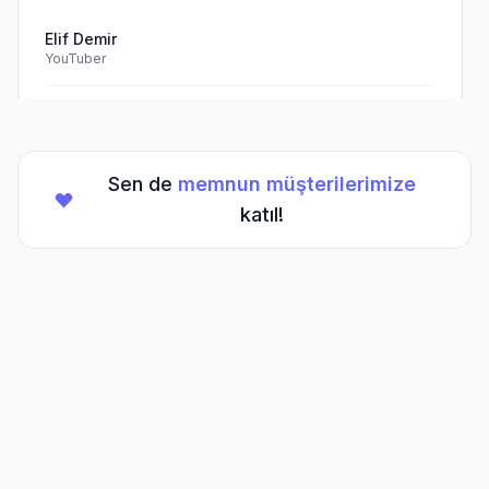
Elif Demir
YouTuber
Doğrulanmış Müşteri
Sen de
memnun müşterilerimize
★
★
★
★
★
(5/5)
katıl!
TikTok hesabım için aldığım hizmet beklentilerimi
aştı. Kesinlikle tavsiye ederim.
Mehmet Kaya
TikTok Creator
Doğrulanmış Müşteri
Sıkça Sorulan
Sorular