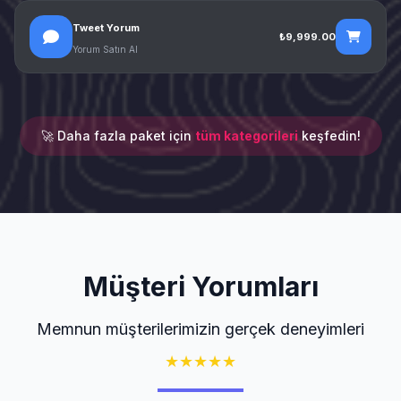
Tweet Yorum
₺9,999.00
Yorum Satın Al
🚀 Daha fazla paket için
tüm kategorileri
keşfedin!
Müşteri Yorumları
Memnun müşterilerimizin gerçek deneyimleri
★
★
★
★
★