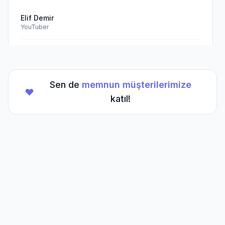
Elif Demir
YouTuber
Doğrulanmış Müşteri
Sen de
memnun müşterilerimize
★
★
★
★
★
(5/5)
katıl!
TikTok hesabım için aldığım hizmet beklentilerimi
aştı. Kesinlikle tavsiye ederim.
Mehmet Kaya
TikTok Creator
Doğrulanmış Müşteri
Sıkça Sorulan
Sorular