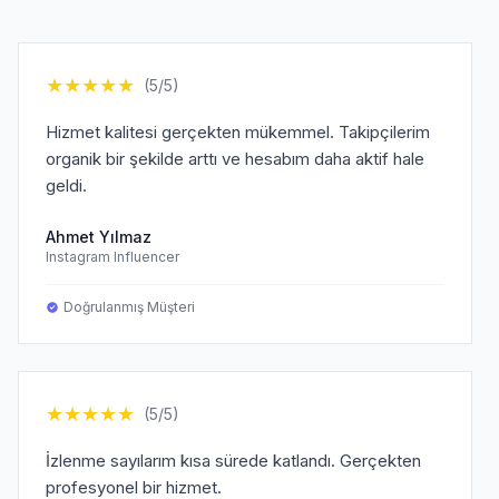
★
★
★
★
★
(5/5)
Hizmet kalitesi gerçekten mükemmel. Takipçilerim
organik bir şekilde arttı ve hesabım daha aktif hale
geldi.
Ahmet Yılmaz
Instagram Influencer
Doğrulanmış Müşteri
★
★
★
★
★
(5/5)
İzlenme sayılarım kısa sürede katlandı. Gerçekten
profesyonel bir hizmet.